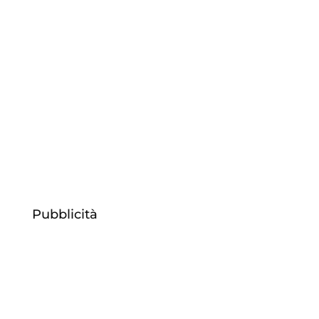
Dal 7 al 13 aprile torna in città
l’appuntamento più vivace della primavera:
Salone del Mobile e il Fuorisalone
Pubblicità