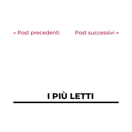
precedenti per vedere da vicino il relitto a
quasi quattromila metri sotto il mare
« Post precedenti
Post successivi »
I PIÙ LETTI