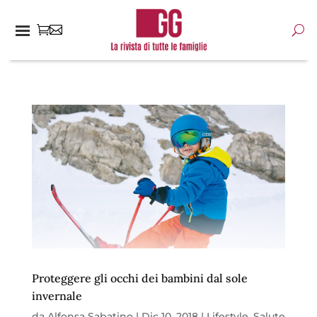
Proteggere gli occhi dei bambini dal sole
invernale
da
Alfonsa Sabatino
|
Dic 10, 2018
|
Lifestyle
,
Salute