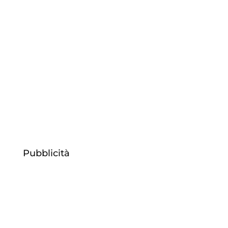
In Italia c’è una legge molto severa in tema
di abbandono di minori. Negli altri paesi
europei le cose funzionano diversamente
Pubblicità