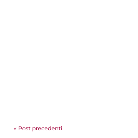
Affrontare la questione dell’indipendenza
economica è fondamentale per le donne, e
anche per gli uomini: un tema che riguarda
la libertà, la dignità e la possibilità di
costruire relazioni più giuste
« Post precedenti