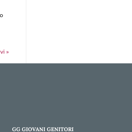
so
vi »
GG GIOVANI GENITORI