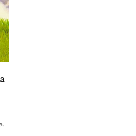
ra
a.