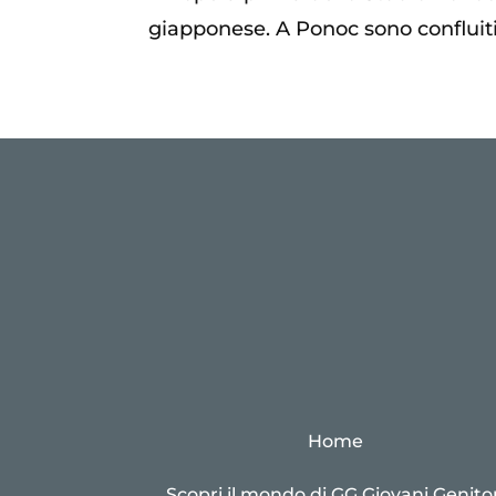
giapponese. A Ponoc sono confluiti 
Home
Scopri il mondo di GG Giovani Genitor