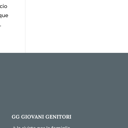
cio
nque
.
GG GIOVANI GENITORI