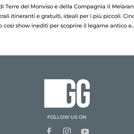
 di Terre del Monviso e della Compagnia Il Melaran
li itineranti e gratuiti, ideali per i più piccoli. Ci
osì show inediti per scoprire il legame antico e..
FOLLOW US ON