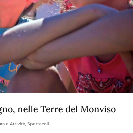
gno, nelle Terre del Monviso
ra e Attività
,
Spettacoli