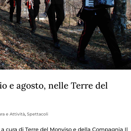
io e agosto, nelle Terre del
ra e Attività
,
Spettacoli
o a cura di Terre del Monviso e della Compagnia Il