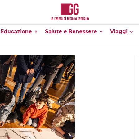
Educazione
Salute e Benessere
Viaggi
festival
mostra
A OCCHI APERTI