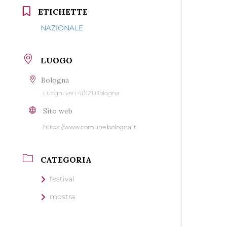
ETICHETTE
NAZIONALE
LUOGO
Bologna
Luoghi vari 40121 Bologna
Sito web
https://www.comune.bologna.it
CATEGORIA
festival
mostra