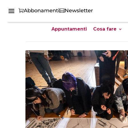
Abbonamenti
Newsletter
Appuntamenti
Cosa fare
Home
Tutti gli eventi family friendly - GG Giovani Genitori