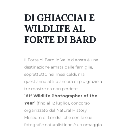
DI GHIACCIAI E
WILDLIFE AL
FORTE DI BARD
Il Forte di Bard in Valle d’Aosta è una
destinazione amata dalle famiglie,
soprattutto nei mesi caldi, ma
quest’anno attira ancora di più grazie a
tre mostre da non perdere:
“
61° Wildlife Photographer of the
Year
” (fino al 12 luglio), concorso
organizzato dal Natural History
Museum di Londra, che con le sue
fotografie naturalistiche è un omaggio