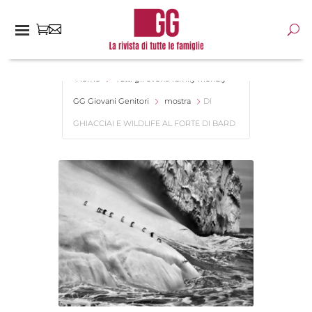
Home
Tutti gli eventi family friendly -
GG Giovani Genitori
mostra
DI
GHIACCIAI E WILDLIFE AL FORTE DI BARD