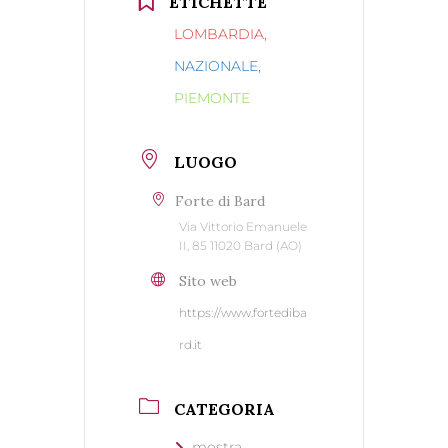
ETICHETTE
LOMBARDIA,
NAZIONALE,
PIEMONTE
LUOGO
Forte di Bard
Via Vittorio Emanuele
II, 85 11020 Bard (AO)
Sito web
https://www.fortediba
rd.it
CATEGORIA
mostra