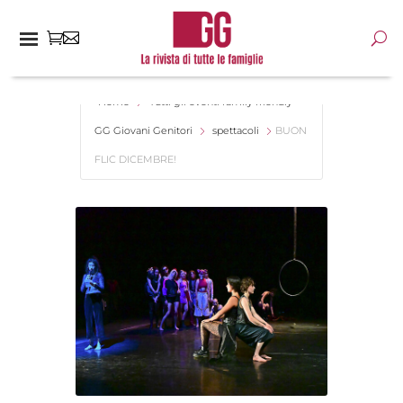
Home
Tutti gli eventi family friendly -
GG Giovani Genitori
spettacoli
BUON
FLIC DICEMBRE!