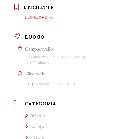
ETICHETTE
LOMBARDIA
LUOGO
Campacavallo
c/o Allegricola, Via Fratelli Gorlini, 1
20151 Milano
Sito web
https://www.campacavallo.it
CATEGORIA
attività
campus
natura