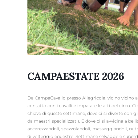
CAMPAESTATE 2026
Da CampaCavallo presso Allegricola, vicino vicino a
contatto con i cavalli e imparare le arti del circo.
chiave di queste settimane, dove ci si diverte con g
da maestri specializzati). E dove ci si avvicina a bell
accarezzandoli, spazzolandoli, massaggiandoli, nutr
di volteggio equestre. Settimane selvagge e superd