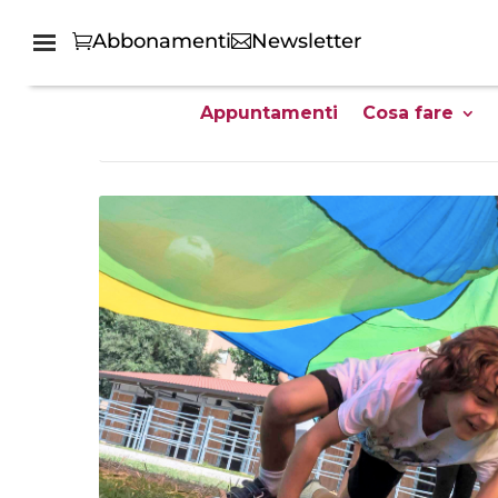
Abbonamenti
Newsletter
Appuntamenti
Cosa fare
Home
Tutti gli eventi family friendly - GG Giovani Genitori