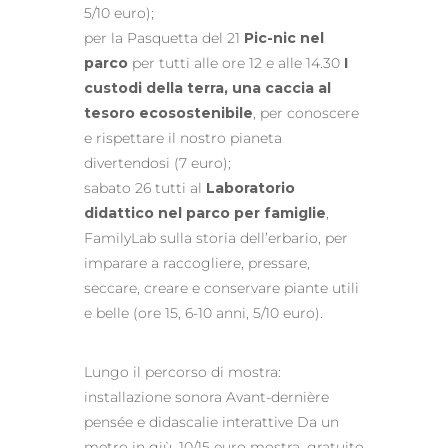
5/10 euro);
per la Pasquetta del 21
Pic-nic nel
parco
per tutti alle ore 12 e alle 14.30
I
custodi della terra, una caccia al
tesoro ecosostenibile
, per conoscere
e rispettare il nostro pianeta
divertendosi (7 euro);
sabato 26 tutti al
Laboratorio
didattico nel parco per famiglie
,
FamilyLab sulla storia dell’erbario, per
imparare a raccogliere, pressare,
seccare, creare e conservare piante utili
e belle (ore 15, 6-10 anni, 5/10 euro).
Lungo il percorso di mostra:
installazione sonora Avant-dernière
pensée e didascalie interattive Da un
metro in giù. 10/15 euro mostra, gratuito