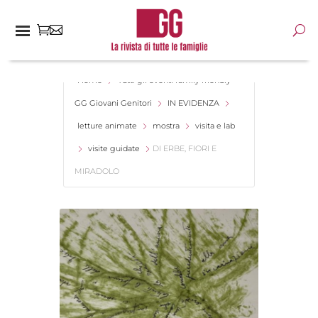
Home
Tutti gli eventi family friendly -
GG Giovani Genitori
IN EVIDENZA
letture animate
mostra
visita e lab
visite guidate
DI ERBE, FIORI E
MIRADOLO