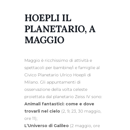
HOEPLI IL
PLANETARIO, A
MAGGIO
Maggio è ricchissimo di attività e
spettacoli per bambine/i e famiglie al
Civico Planetario Ulrico Hoepli di
Milano. Gli appuntamenti di
osservazione della volta celeste
proiettata dal planetario Zeiss IV sono:
Animali fantastici: come e dove
trovarli nel cielo
(2, 9, 23, 30 maggio,
ore 11);
L’Universo di Galileo
(2 maggio, ore