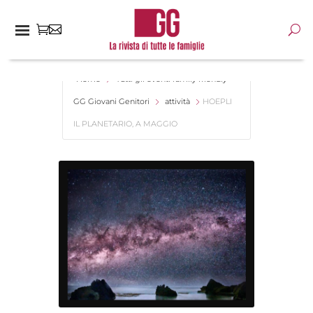
Home
Tutti gli eventi family friendly -
GG Giovani Genitori
attività
HOEPLI
IL PLANETARIO, A MAGGIO