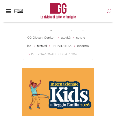
Home
Tutti gli eventi family friendly -
GG Giovani Genitori
attività
corsi e
lab
festival
IN EVIDENZA
incontro
INTERNAZIONALE KIDS A.D. 2026