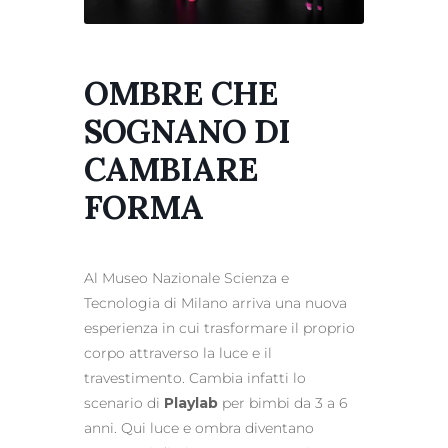
OMBRE CHE
SOGNANO DI
CAMBIARE
FORMA
Al Museo Nazionale Scienza e
Tecnologia di Milano arriva una nuova
esperienza in cui trasformare il proprio
corpo attraverso la luce e il
travestimento. Cambia infatti lo
scenario di
Playlab
per bimbi da 3 a 6
anni. Qui luce e ombra diventano