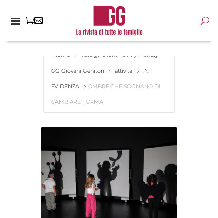
Home
Tutti gli eventi family friendly -
GG Giovani Genitori
attività
IN
EVIDENZA
OMBRE CHE SOGNANO DI
CAMBIARE FORMA