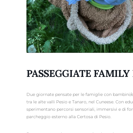
PASSEGGIATE FAMILY
Due giornate pensate per le famiglie con bambini/e,
tra le alte valli Pesio e Tanaro, nel Cuneese. Con ed
sperimentano percorsi sensoriali, immersivi e di fo
parcheggio esterno alla Certosa di Pesio.