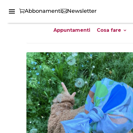
Abbonamenti
Newsletter
Appuntamenti
Cosa fare
Home
Tutti gli eventi family friendly - GG Giovani Genitori