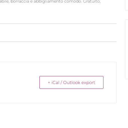
bile, borraccia e abbigliamento comodo. Gratuito,
+ iCal / Outlook export