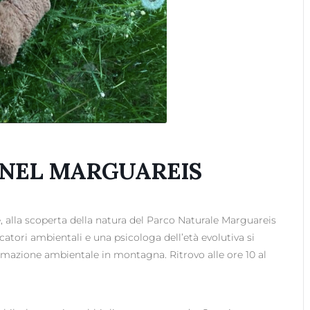
 NEL MARGUAREIS
 alla scoperta della natura del Parco Naturale Marguareis
ucatori ambientali e una psicologa dell’età evolutiva si
rmazione ambientale in montagna. Ritrovo alle ore 10 al