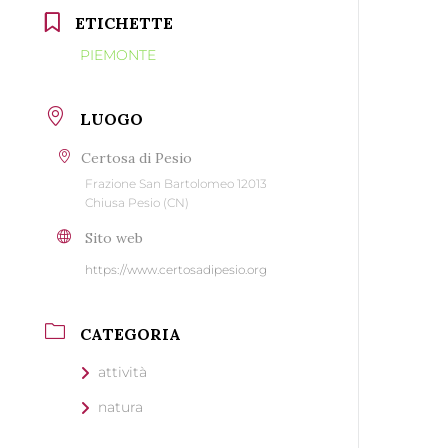
ETICHETTE
PIEMONTE
LUOGO
Certosa di Pesio
Frazione San Bartolomeo 12013
Chiusa Pesio (CN)
Sito web
https://www.certosadipesio.org
CATEGORIA
attività
natura