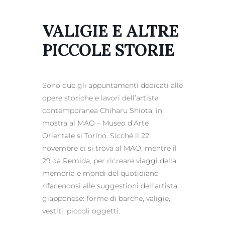
VALIGIE E ALTRE
PICCOLE STORIE
Sono due gli appuntamenti dedicati alle
opere storiche e lavori dell’artista
contemporanea Chiharu Shiota, in
mostra al MAO – Museo d’Arte
Orientale si Torino. Sicché il 22
novembre ci si trova al MAO, mentre il
29 da Remida, per ricreare viaggi della
memoria e mondi del quotidiano
rifacendosi alle suggestioni dell’artista
giapponese: forme di barche, valigie,
vestiti, piccoli oggetti.