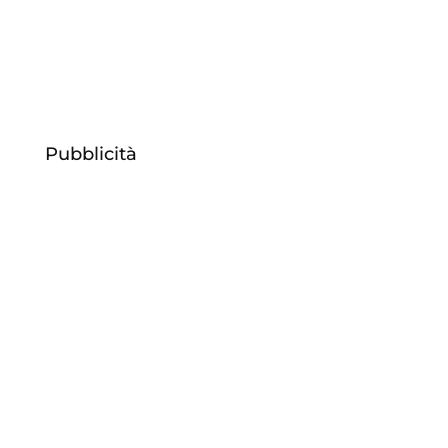
con lab bimbi.
Pubblicità