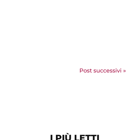
E’ una bottega che realizza con passione
creazioni artistiche, restaura dipinti murali e
opere d’arte e crea originali decorazioni
d’interni.
Post successivi »
I PIÙ LETTI