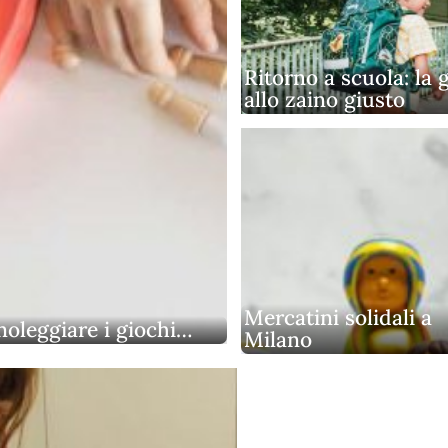
Ritorno a scuola: la 
allo zaino giusto
Mercatini solidali a
noleggiare i giochi…
Milano