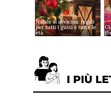
Natale si avvicina: regali
per tutti i gusti e tutte le
Gi
età
(f
I PIÙ LE