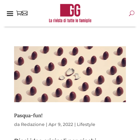
Pasqua-fun!
da
Redazione
|
Apr 9, 2022
|
Lifestyle