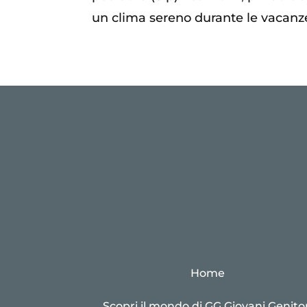
un clima sereno durante le vacanze. 
Home
Scopri il mondo di GG Giovani Genitor