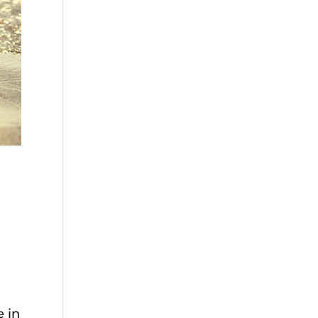
e
e in