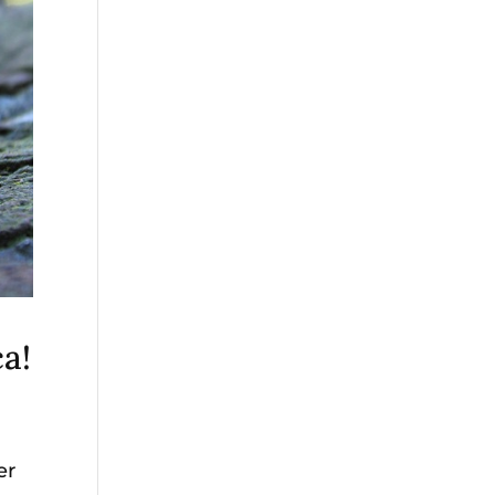
ca!
er