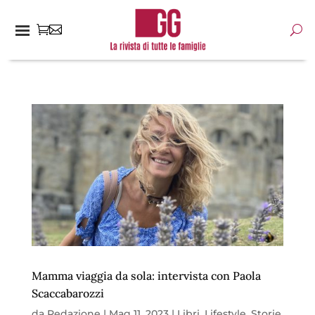
Mamma viaggia da sola: intervista con Paola
Scaccabarozzi
da
Redazione
|
Mag 11, 2023
|
Libri
,
Lifestyle
,
Storie