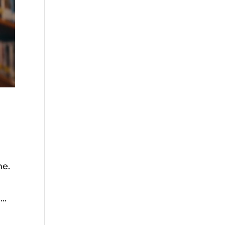
he.
..