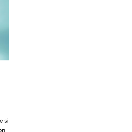
e si
con