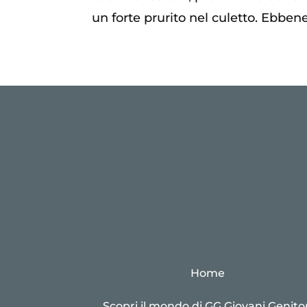
un forte prurito nel culetto. Ebbene
Home
Scopri il mondo di GG Giovani Genitor