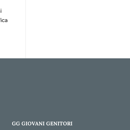
i
fica
GG GIOVANI GENITORI