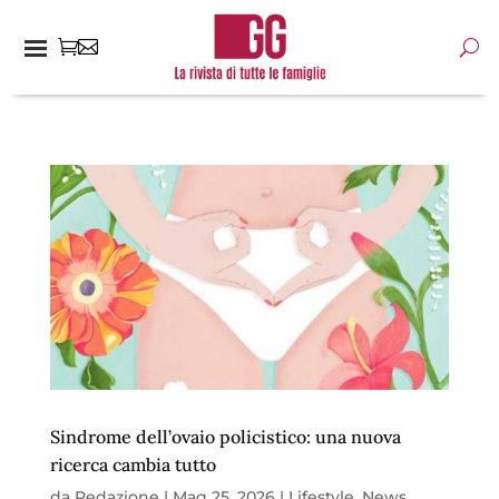
Sindrome dell’ovaio policistico: una nuova
ricerca cambia tutto
da
Redazione
|
Mag 25, 2026
|
Lifestyle
,
News
,