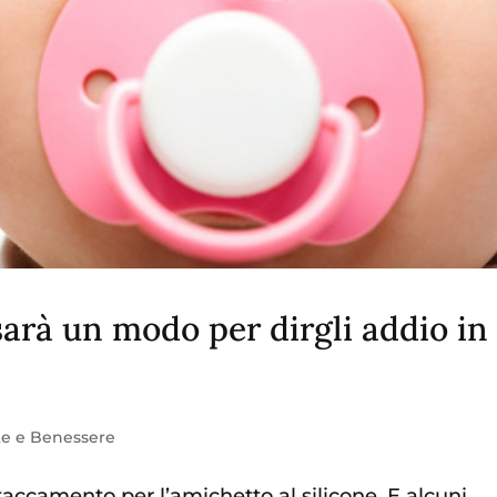
 sarà un modo per dirgli addio in
te e Benessere
ccamento per l’amichetto al silicone. E alcuni