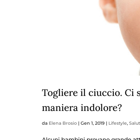
Togliere il ciuccio. Ci
maniera indolore?
da
Elena Brosio
|
Gen 1, 2019
|
Lifestyle
,
Salu
Alcuni bambini provano grande atta