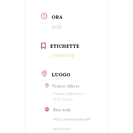
ORA
15:30
ETICHETTE
PIEMONTE
LUOGO
Teatro Alfieri
Piazza Solferino, 4
10121 Torino
Sito web
https://www.teatroalfi
eritorino.it