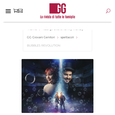
Home
Tutti gli eventi family friendly -
GG Giovani Genitori
spettacoli
BUBBLES REVOLUTION