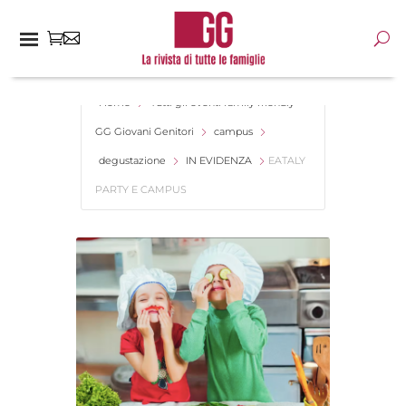
Home
Tutti gli eventi family friendly -
GG Giovani Genitori
campus
degustazione
IN EVIDENZA
EATALY
PARTY E CAMPUS