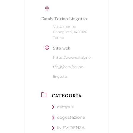
Eataly Torino Lingotto
Via Ermanno
Fenoglietti, 14 10126
Torino
Sito web
https://www.eataly.ne
t/it_it/corsi/torino-
lingotto
CATEGORIA
campus
degustazione
IN EVIDENZA