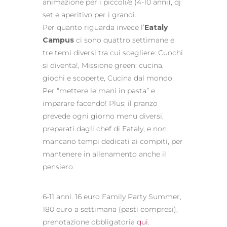
animazione per i piccoli/e (4-10 anni), dj
set e aperitivo per i grandi.
Per quanto riguarda invece l’
Eataly
Campus
ci sono quattro settimane e
tre temi diversi tra cui scegliere: Cuochi
si diventa!, Missione green: cucina,
giochi e scoperte, Cucina dal mondo.
Per “mettere le mani in pasta” e
imparare facendo! Plus: il pranzo
prevede ogni giorno menu diversi,
preparati dagli chef di Eataly, e non
mancano tempi dedicati ai compiti, per
mantenere in allenamento anche il
pensiero.
6-11 anni. 16 euro Family Party Summer,
180 euro a settimana (pasti compresi),
prenotazione obbligatoria
qui
.