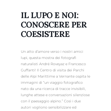
IL LUPO E NOI:
CONOSCERE PER
COESISTERE
Un atto d’amore verso i nostri amici
lupi, questa mostra dei fotografi
naturalisti André Roveyaz e Francesco
Guffanti! Il Centro di visita dei Parchi
delle Alpi Marittime a Vernante ospita le
immagini di “un viaggio fotografico
nato da una ricerca di tracce invisibili,
lunghe attese e conversazioni silenziose
con il paesaggio alpino.” Così i due
autori vogliono sensibilizzare ed