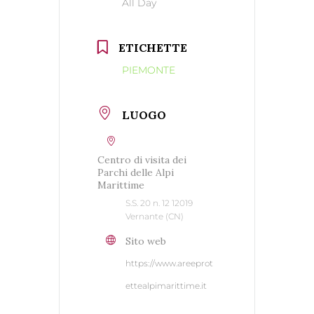
All Day
ETICHETTE
PIEMONTE
LUOGO
Centro di visita dei
Parchi delle Alpi
Marittime
S.S. 20 n. 12 12019
Vernante (CN)
Sito web
https://www.areeprot
ettealpimarittime.it