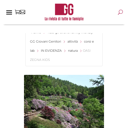
Home
Tutti gli eventi family friendly -
GG Giovani Genitori
attività
corsi e
lab
IN EVIDENZA
natura
OASI
ZEGNA KIDS