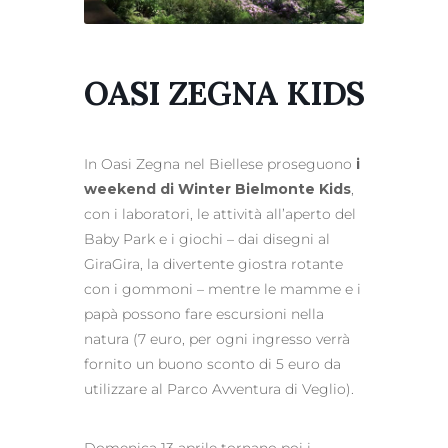
OASI ZEGNA KIDS
In Oasi Zegna nel Biellese proseguono
i
weekend di Winter Bielmonte Kids
,
con i laboratori, le attività all’aperto del
Baby Park e i giochi – dai disegni al
GiraGira, la divertente giostra rotante
con i gommoni – mentre le mamme e i
papà possono fare escursioni nella
natura (7 euro, per ogni ingresso verrà
fornito un buono sconto di 5 euro da
utilizzare al Parco Avventura di Veglio).