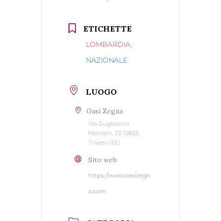
ETICHETTE
LOMBARDIA,
NAZIONALE
LUOGO
Oasi Zegna
Via Guglielmo
Marconi, 23 13835
Trivero (BI)
Sito web
https://www.oasizegn
a.com