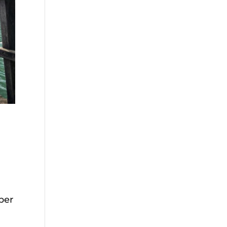
o
 per