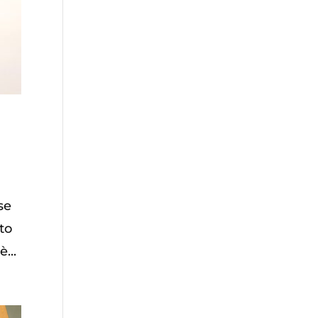
se
sto
...