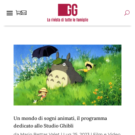
Un mondo di sogni animati, il programma
dedicato allo Studio Ghibli
da
Mario Bettas Valet
|
Lug 25, 2023
|
Film e Video
,