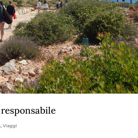
a responsabile
e
,
Viaggi