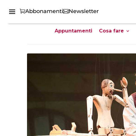
Abbonamenti
Newsletter
Appuntamenti
Cosa fare
Home
Tutti gli eventi family friendly - GG Giovani Genitori