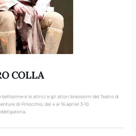
RO COLLA
ellissime e le attrici e gli attori bravissimi del Teatro di
venture di Pinocchio
, dal 4 al 16 aprile! 3-10
obbligatoria.