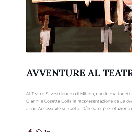
AVVENTURE AL TEAT
Al Teatro Silvestrianum di Milano, con le marionette b
Gianni e Cosetta Colla la rappresentazione de
Le av
anni.
.
Accessibile su ruote. 10/15 euro, prenotazione 