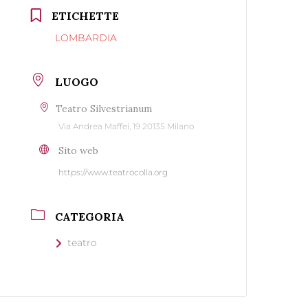
ETICHETTE
LOMBARDIA
LUOGO
Teatro Silvestrianum
Via Andrea Maffei, 19 20135 Milano
Sito web
https://www.teatrocolla.org
CATEGORIA
teatro