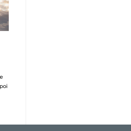
te
 poi