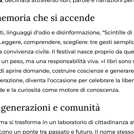
a
, declinata attraverso libri, parole e narrazioni p
memoria che si accende
ti, linguaggi d’odio e disinformazione, “Scintille 
eggere, comprendere, scegliere: tre gesti semplici
a convivenza civile. Il festival nasce proprio da que
n peso, ma una responsabilità viva. «I libri sono st
 di aprire domande, costruire coscienze e generare
berazione, diventa l’occasione per celebrare la libe
de e la curiosità come motore di conoscenza.
e generazioni e comunità
 si trasforma in un laboratorio di cittadinanza atti
cono un ponte tra passato e futuro. Il nome stesso 