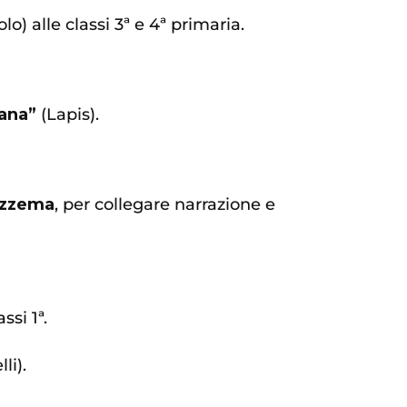
o) alle classi 3ª e 4ª primaria.
iana”
(Lapis).
azzema
, per collegare narrazione e
ssi 1ª.
li).