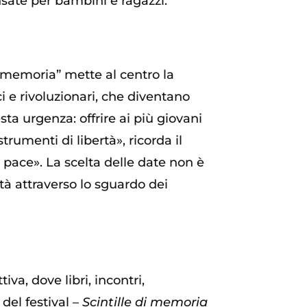
ensate per bambini e ragazzi.
di memoria” mette al centro la
 e rivoluzionari, che diventano
sta urgenza: offrire ai più giovani
rumenti di libertà», ricorda il
 pace». La scelta delle date non è
rtà attraverso lo sguardo dei
va, dove libri, incontri,
del festival –
Scintille di memoria