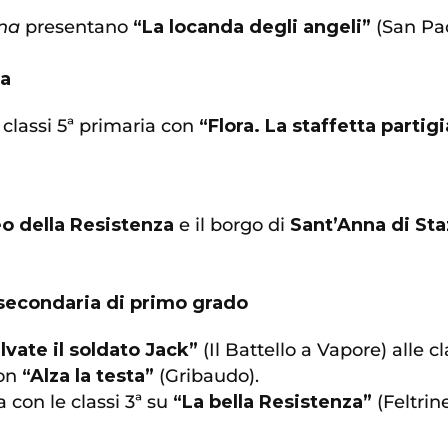
nna
presentano
“La locanda degli angeli”
(San Paol
za
 classi 5ª primaria con
“Flora. La staffetta partig
o della Resistenza
e il borgo di
Sant’Anna di St
a secondaria di primo grado
lvate il soldato Jack”
(Il Battello a Vapore) alle cla
con
“Alza la testa”
(Gribaudo).
 con le classi 3ª su
“La bella Resistenza”
(Feltrinel