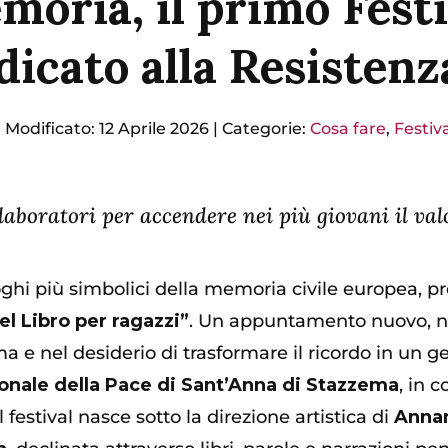
emoria, il primo Festi
dicato alla Resistenz
|
Modificato: 12 Aprile 2026
|
Categorie:
Cosa fare
,
Festiv
 laboratori per accendere nei più giovani il va
uoghi più simbolici della memoria civile europea, p
el Libro per ragazzi”
. Un appuntamento nuovo, n
a e nel desiderio di trasformare il ricordo in un g
onale della Pace di Sant’Anna di Stazzema
, in 
 il festival nasce sotto la direzione artistica di
Annam