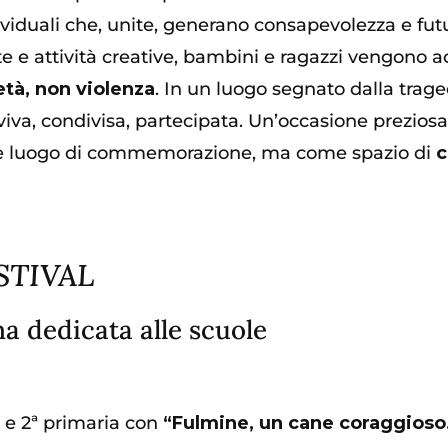
dividuali che, unite, generano consapevolezza e futu
date e attività creative, bambini e ragazzi vengono 
età, non violenza
. In un luogo segnato dalla traged
va, condivisa, partecipata. Un’occasione preziosa p
me luogo di commemorazione, ma come spazio di
c
STIVAL
na dedicata alle scuole
ª e 2ª primaria con
“Fulmine, un cane coraggioso.