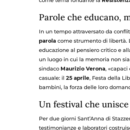
come tema fondante la
Resistenz
Parole che educano, 
In un tempo attraversato da conflit
parola
come strumento di libertà. L
educazione al pensiero critico e all
un luogo in cui la memoria non sia u
sindaco
Maurizio Verona
, «capaci
casuale: il
25 aprile
, Festa della Li
bambini, la forza delle loro doman
Un festival che unisc
Per due giorni Sant’Anna di Stazzema
testimonianze e laboratori costruis