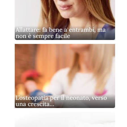
Allattare: fa bene a entrambi, ma
non è sempre facile
L’osteopatia per il neonato, verso
una crescita…