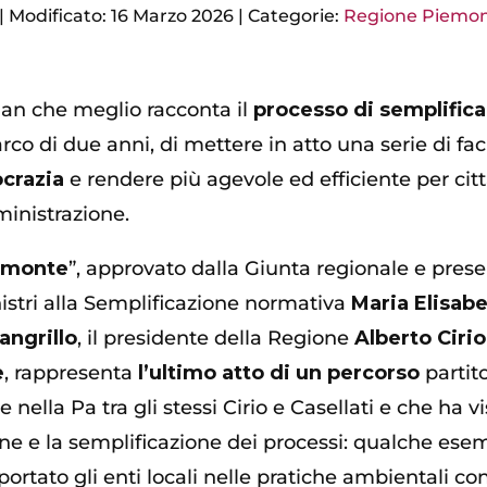
|
Modificato: 16 Marzo 2026
|
Categorie:
Regione Piemo
ogan che meglio racconta il
processo di semplifica
rco di due anni, di mettere in atto una serie di fa
ocrazia
e rendere più agevole ed efficiente per citta
inistrazione.
iemonte
”, approvato dalla Giunta regionale e pres
nistri alla Semplificazione normativa
Maria Elisabe
angrillo
, il presidente della Regione
Alberto Cirio
e
, rappresenta
l’ultimo atto di un percorso
partit
 nella Pa tra gli stessi Cirio e Casellati e che ha 
ne e la semplificazione dei processi: qualche esem
ortato gli enti locali nelle pratiche ambientali co