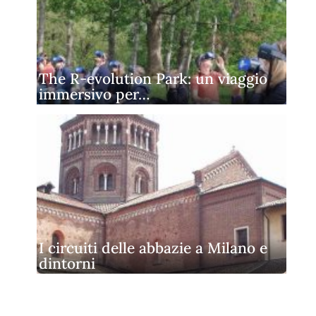
The R‑evolution Park: un viaggio
immersivo per…
I circuiti delle abbazie a Milano e
dintorni