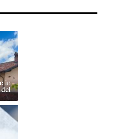
e in
 del