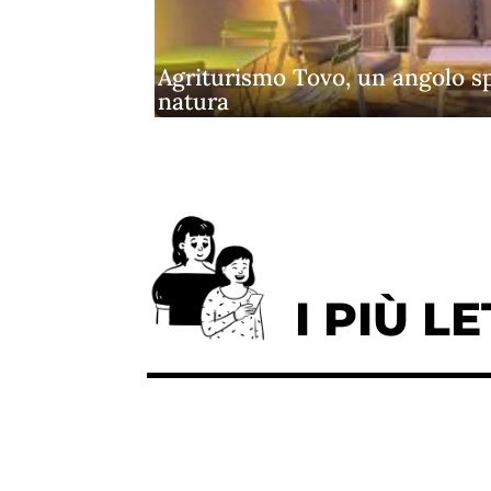
Agriturismo Tovo, un angolo s
natura
I PIÙ LE