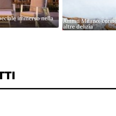
peciale immerso nella
Ammu Milano: conno
altre delizia
TTI