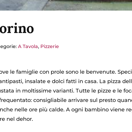
Torino
egorie:
A Tavola
,
Pizzerie
ve le famiglie con prole sono le benvenute. Special
ntipasti, insalate e dolci fatti in casa. La pizza de
tata in moltissime varianti. Tutte le pizze e le f
frequentato: consigliabile arrivare sul presto quan
e nelle ore più calde. A ogni bambino viene reg
re nel dehor.