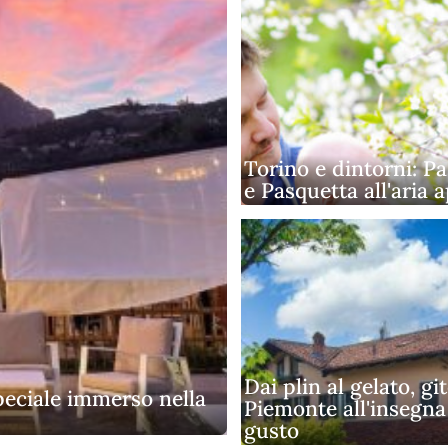
Torino e dintorni: P
e Pasquetta all'aria 
Dai plin al gelato, git
peciale immerso nella
Piemonte all'insegna
gusto