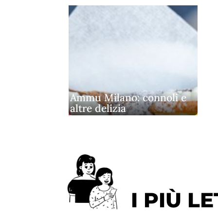
Ammu Milano: connoli e
altre delizia
I PIÙ LE