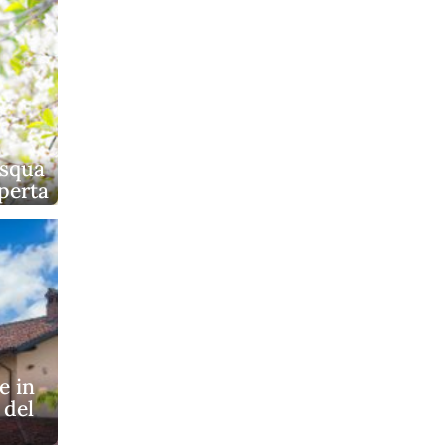
asqua
aperta
e in
 del