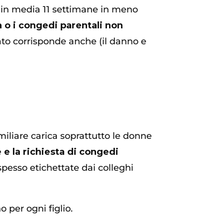
o in media 11 settimane in meno
a o i congedi parentali non
rato corrisponde anche (il danno e
amiliare carica soprattutto le donne
 e la richiesta di congedi
spesso etichettate dai colleghi
o per ogni figlio.