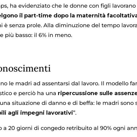
nps, ha evidenziato che le donne con figli lavoran
lgono il part-time dopo la maternità facoltativ
 chi è senza prole. Alla diminuzione del tempo lavo
 più basso: il 6% in meno.
conoscimenti
ano le madri ad assentarsi dal lavoro. Il modello f
estico e perciò ha una
ripercussione sulle assenze
 una situazione di danno e di beffa: le madri sono 
li agli impegni lavorativi
”.
o a 20 giorni di congedo retribuito al 90% ogni ann