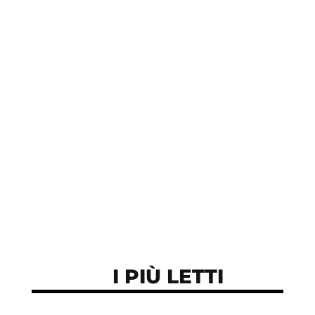
Chi meglio di quel fagiolo poteva ispirare le
parole: “A te che hai preso la mia vita e ne
hai fatto molto di più”?
I PIÙ LETTI