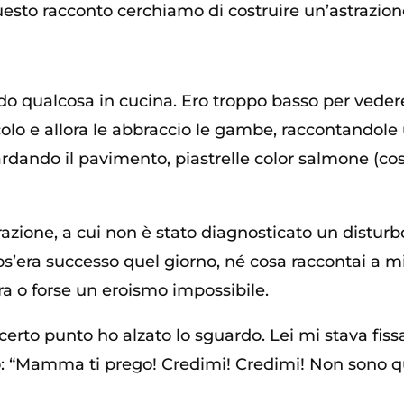
esto racconto cerchiamo di costruire un’astrazion
do qualcosa in cucina. Ero troppo basso per veder
colo e allora le abbraccio le gambe, raccontandole
dando il pavimento, piastrelle color salmone (così
azione, a cui non è stato diagnosticato un disturbo
os’era successo quel giorno, né cosa raccontai a m
a o forse un eroismo impossibile.
certo punto ho alzato lo sguardo. Lei mi stava fis
: “Mamma ti prego! Credimi! Credimi! Non sono que