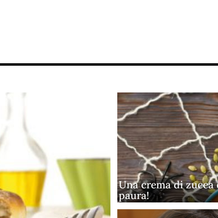
Una crema di zucca 
paura!