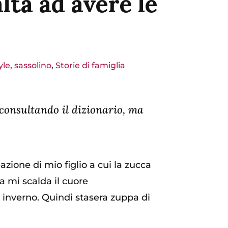
altà ad avere le
yle
,
sassolino
,
Storie di famiglia
 consultando il dizionario, ma
zione di mio figlio a cui la zucca
a mi scalda il cuore
o inverno. Quindi stasera zuppa di