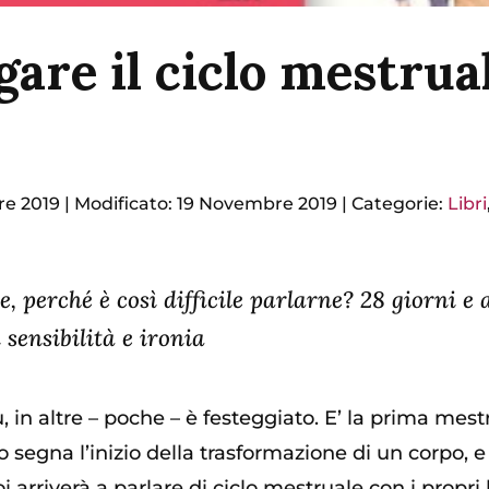
egare il ciclo mestrua
re 2019
|
Modificato: 19 Novembre 2019
|
Categorie:
Libri
, perché è così difficile parlarne? 28 giorni e 
 sensibilità e ironia
, in altre – poche – è festeggiato. E’ la prima mes
egna l’inizio della trasformazione di un corpo, e 
 arriverà a parlare di ciclo mestruale con i propr