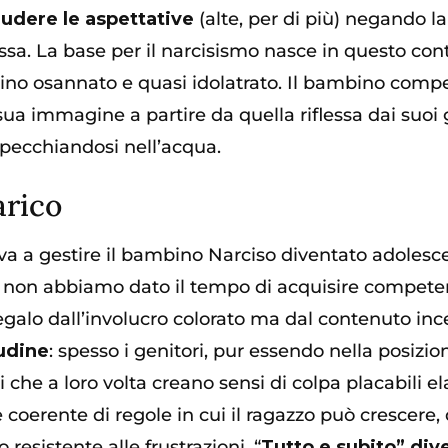
udere le aspettative
(alte, per di più) negando la
sa. La base per il narcisismo nasce in questo contes
bino osannato e quasi idolatrato. Il bambino com
 sua immagine a partire da quella riflessa dai suoi
specchiandosi nell’acqua.
arico
trova a gestire il bambino Narciso diventato adole
i non abbiamo dato il tempo di acquisire competen
egalo dall’involucro colorato ma dal contenuto inc
tudine
: spesso i genitori, pur essendo nella posizion
si che a loro volta creano sensi di colpa placabili e
 coerente di regole in cui il ragazzo può crescere,
resistente alle frustrazioni. “
Tutto e subito” div