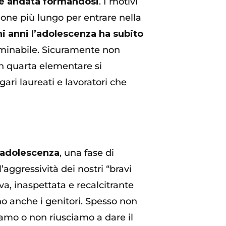
i è andata formandosi
. I motivi
one più lungo per entrare nella
hi anni l’adolescenza ha subito
erminabile. Sicuramente non
 in quarta elementare si
ari laureati e lavoratori che
’adolescenza
, una fase di
’aggressività dei nostri “bravi
, inaspettata e recalcitrante
o anche i genitori. Spesso non
iamo o non riusciamo a dare il