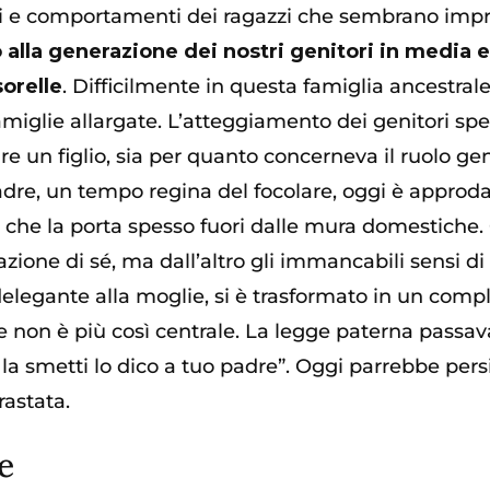
i e comportamenti dei ragazzi che sembrano impre
o alla generazione dei nostri genitori in media
sorelle
. Difficilmente in questa famiglia ancestrale
famiglie allargate. L’atteggiamento dei genitori sp
e un figlio, sia per quanto concerneva il ruolo gen
adre, un tempo regina del focolare, oggi è appro
a, che la porta spesso fuori dalle mura domestiche
zione di sé, ma dall’altro gli immancabili sensi di 
delegante alla moglie, si è trasformato in un comp
 non è più così centrale. La legge paterna passav
 la smetti lo dico a tuo padre”. Oggi parrebbe persi
rastata.
e