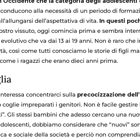
 in Occidente che la categoria degli adolescent
iconducono alla necessità di un periodo di formazi
ll’allungarsi dell’aspettativa di vita.
In questi poc
 nostro vissuto, oggi comincia prima e sembra int
 evolutivo che va dai 13 ai 19 anni. Non è raro che
à, così come tutti conosciamo le storie di figli mag
come i ragazzi che erano dieci anni prima.
lia
 interessa concentrarci sulla
precocizzazione dell
glie impreparati i genitori. Non è facile gestire l
. Gli stessi bambini che adesso cercano una nuova
adolescenti, dobbiamo considerare che “nuovi” son
ica e sociale della società e perciò non comprend