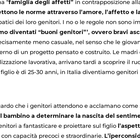
a “
famiglia degli affetti”
in contrapposizione alla
ttono le norme attraverso l’amore, l’affetto e 
tici dei loro genitori. I no o le regole non sono 
mo diventati “buoni genitori”’, ovvero bravi asco
è decisamente meno casuale, nel senso che le giova
terno di un progetto pensato e costruito. Le madri 
zzazione lavorativa, arrivano tardi a scoprire il ruo
iglio è di 25-30 anni, in Italia diventiamo genitori 
ardo che i genitori attendono e acclamano come se
il bambino a determinare la nascita del sentim
enitori a fantasticare e proiettare sul figlio
l’aspet
on capacità precoci e straordinarie.
L’iperconsi