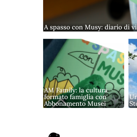
A spasso con Musy: diario di v
AM Family: la cultura
formato famiglia con
Un
Abbonamento Musei
St