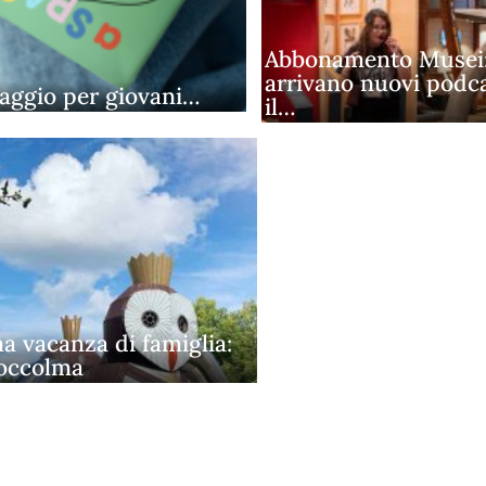
Abbonamento Musei
arrivano nuovi podca
iaggio per giovani…
il…
a vacanza di famiglia:
occolma