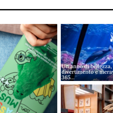
Un anno di bellezza,
divertimento e merav
365…