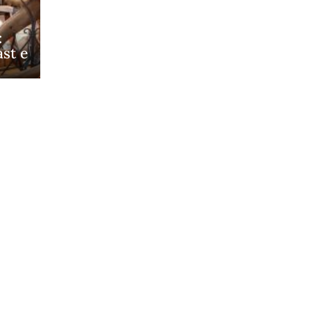
:
st e