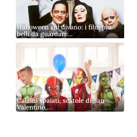
Halloween sul divano: i film più
belli da guardare…
Calzini spaiati, scatole di San
Valentino,…